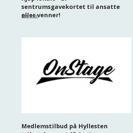
sentrumsgavekortet til ansatte
eller venner!
Les mer
Medlemstilbud på Hyllesten