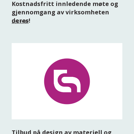
Kostnadsfritt innledende møte og
gjennomgang av virksomheten
deres!
Les mer
Tilbud på design av materiell og