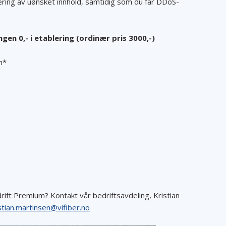
rering av uønsket innhold, samtidig som du får DDoS-
en 0,- i etablering (ordinær pris 3000,-)
m*
rift Premium? Kontakt vår bedriftsavdeling, Kristian
stian.martinsen@vifiber.no