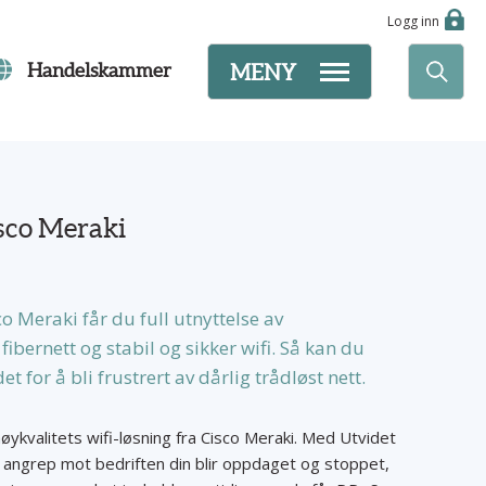
Logg inn
Handelskammer
MENY
sco Meraki
 Meraki får du full utnyttelse av
ibernett og stabil og sikker wifi. Så kan du
 for å bli frustrert av dårlig trådløst nett.
høykvalitets wifi-løsning fra Cisco Meraki. Med Utvidet
le angrep mot bedriften din blir oppdaget og stoppet,