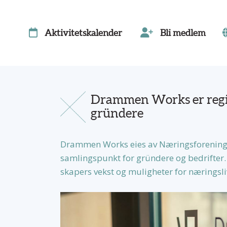
Aktivitetskalender
Bli medlem
Drammen Works er regio
gründere
Drammen Works eies av Næringsforeninge
samlingspunkt for gründere og bedrifter.
skapers vekst og muligheter for næringsliv