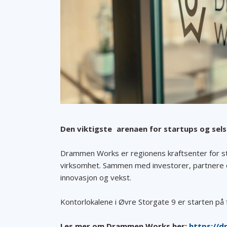
Den viktigste arenaen for startups og sels
Drammen Works er regionens kraftsenter for sta
virksomhet. Sammen med investorer, partnere 
innovasjon og vekst.
Kontorlokalene i Øvre Storgate 9 er starten p
Les mer om Drammen Works her:
https://