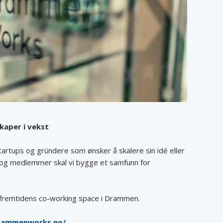
kaper i vekst
rtups og gründere som ønsker å skalere sin idé eller
og medlemmer skal vi bygge et samfunn for
å fremtidens co-working space i Drammen.
drammenworks.no/