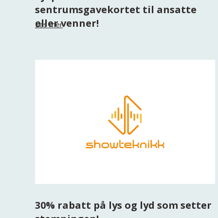
sentrumsgavekortet til ansatte
eller venner!
Les mer
30% rabatt på lys og lyd som setter