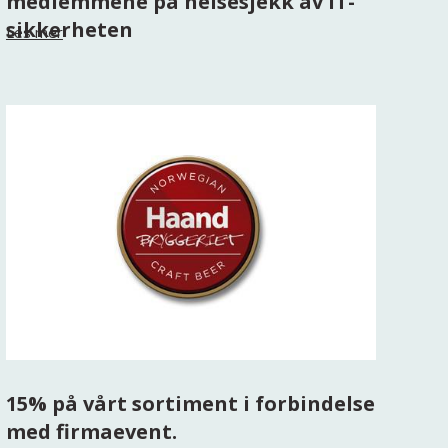
medlemmene på helsesjekk av IT-
sikkerheten
Les mer
15% på vårt sortiment i forbindelse
med firmaevent.