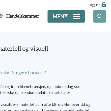
Logg inn
Handelskammer
MENY
ateriell og visuell
 skal fungere i praksis?
faring fra reklamebransjen, og jobber i dag som
 tekniske og eiendomsrelaterte selskaper.
isualisere materiell som ofte blir utviklet over tid og
pporter, presentasjoner, brosjyrer, prosjektmateriell,