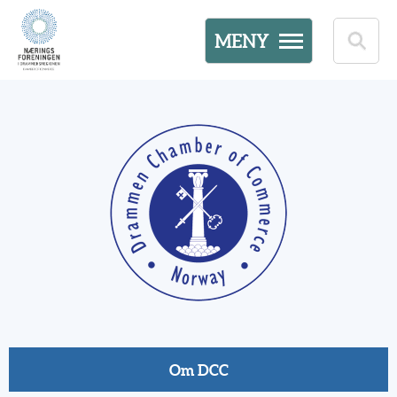
MENY
Om DCC