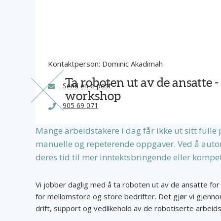
Kontaktperson: Dominic Akadimah
Ta roboten ut av de ansatte - 
Send en e-post
workshop
905 69 071
Mange arbeidstakere i dag får ikke ut sitt fulle 
manuelle og repeterende oppgaver. Ved å autom
deres tid til mer inntektsbringende eller komp
Vi jobber daglig med å ta roboten ut av de ansatte for
for mellomstore og store bedrifter. Det gjør vi gjenno
drift, support og vedlikehold av de robotiserte arbei