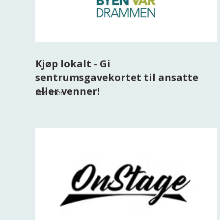
Kjøp lokalt - Gi
sentrumsgavekortet til ansatte
eller venner!
Les mer