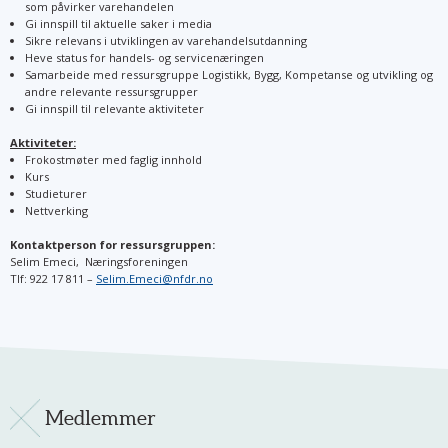
som påvirker varehandelen
Gi innspill til aktuelle saker i media
Sikre relevans i utviklingen av varehandelsutdanning
Heve status for handels- og servicenæringen
Samarbeide med ressursgruppe Logistikk, Bygg, Kompetanse og utvikling og
andre relevante ressursgrupper
Gi innspill til relevante aktiviteter
Aktiviteter:
Frokostmøter med faglig innhold
Kurs
Studieturer
Nettverking
Kontaktperson for ressursgruppen:
Selim Emeci, Næringsforeningen
Tlf: 922 17 811 –
Selim.Emeci
@nfdr.no
Medlemmer