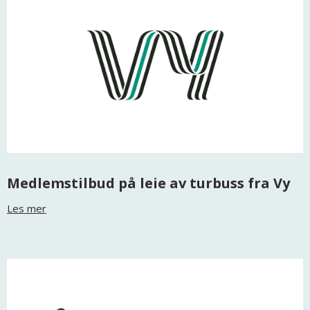
Medlemstilbud på leie av turbuss fra Vy
Les mer