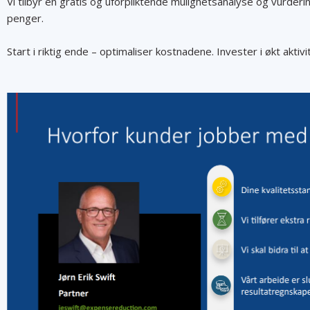
Vi tilbyr en gratis og uforpliktende mulighetsanalyse og vurderi
penger.
Start i riktig ende – optimaliser kostnadene. Invester i økt akti