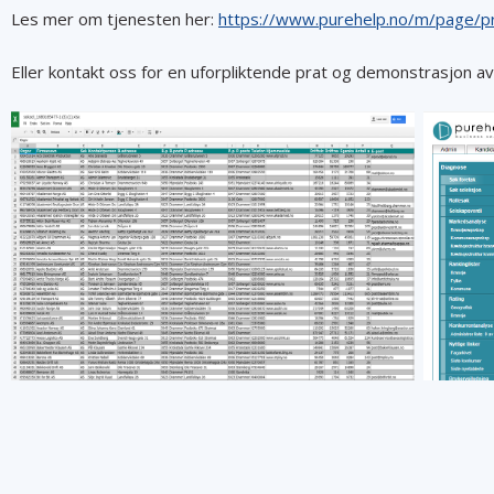
Les mer om tjenesten her:
https://www.purehelp.no/m/page/p
Eller kontakt oss for en uforpliktende prat og demonstrasjon a