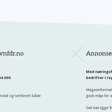
ivnfdr.no
Annonser
Med næringsfo
44.000
bedrifter i r
Magasinformate
 mobil og nettbrett både
godt miljø for 
Det kan ligge 