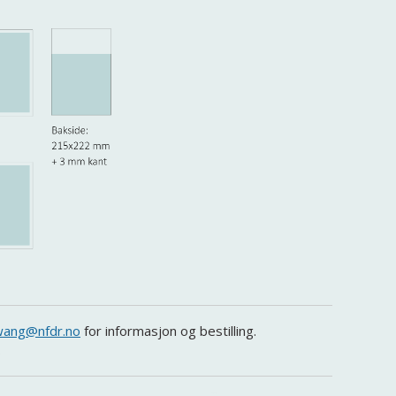
ang@nfdr.no
for informasjon og bestilling.
6