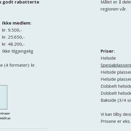
u godt rabatterte
Målet er å del
regionen vår.
Ikke medlem:
kr. 9.500,-
kr. 25.650,-
kr. 48.200,-
Ikke tilgjengelig
Priser:
Helside
 (4 formater): kr.
Spesialplasseri
Helside plasser
Helside plasse
Dobbelt helsid
Dobbelt helsid
Bakside (3/4 s
Vi kan tilby de
Prisene er eks