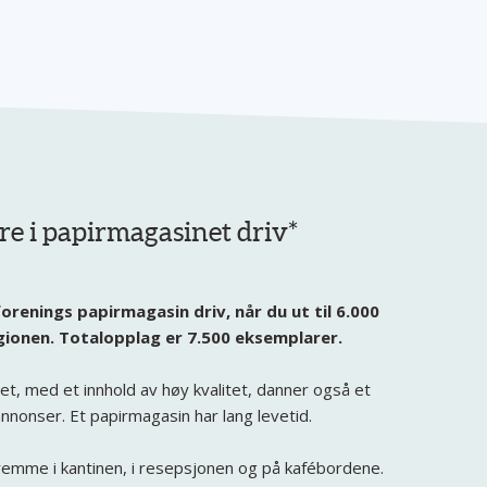
e i papirmagasinet driv*
renings papirmagasin driv, når du ut til 6.000
egionen.
Totalopplag er 7.500 eksemplarer.
t, med et innhold av høy kvalitet, danner også et
annonser. Et papirmagasin har lang levetid.
fremme i kantinen, i resepsjonen og på kafébordene.