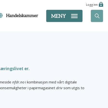
Logg inn
Handelskammer
MENY
næringslivet er.
emmeside
nfdr.no
i kombinasjon med vårt digitale
i annonsemuligheter i papirmagasinet
driv
som utgis to