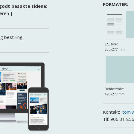
FORMATER:
 godt besøkte sidene:
eren |
 bestilling.
Kontakt:
tom.w
Tlf: 906 31 85