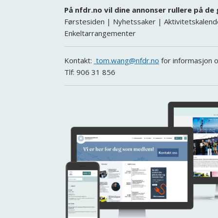
På nfdr.no vil dine annonser rullere på de
Førstesiden | Nyhetssaker | Aktivitetskalend
Enkeltarrangementer
Kontakt:
tom.wang@nfdr.no
for informasjon og
Tlf: 906 31 856