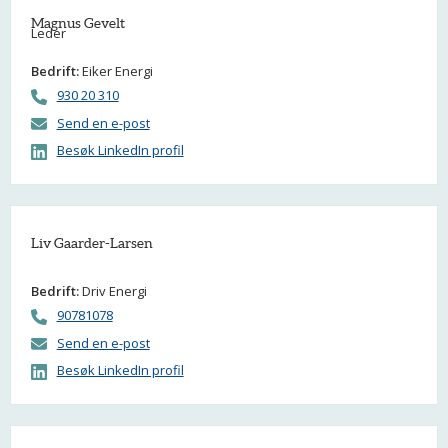
Magnus Gevelt
Leder
Bedrift:
Eiker Energi
930 20 310
Send en e-post
Besøk LinkedIn profil
Liv Gaarder-Larsen
Bedrift:
Driv Energi
90781078
Send en e-post
Besøk LinkedIn profil