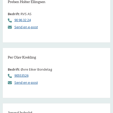
Preben Holter Ellingsen
Bedrift:
RVS AS
90 96 32 24
Send en e-post
Per Olav Krekling
Bedrift:
Øvre Eiker Bondelag
90553526
Send en e-post
Jorund Indrelid