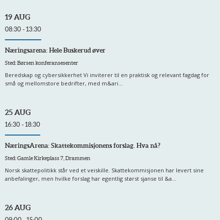
19 AUG
08:30 - 13:30
Næringsarena: Hele Buskerud øver
Sted: Børsen konferansesenter
Beredskap og cybersikkerhet Vi inviterer til en praktisk og relevant fagdag for
små og mellomstore bedrifter, med m&ari...
25 AUG
16:30 - 18:30
NæringsArena: Skattekommisjonens forslag. Hva nå?
Sted: Gamle Kirkeplass 7, Drammen
Norsk skattepolitikk står ved et veiskille. Skattekommisjonen har levert sine
anbefalinger, men hvilke forslag har egentlig størst sjanse til &a...
26 AUG
09:00 - 15:00