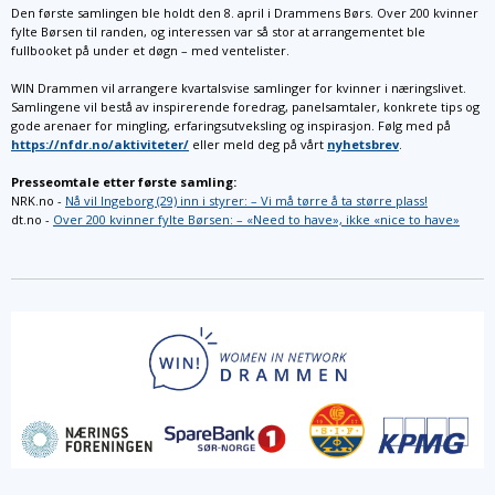
Den første samlingen ble holdt den 8. april i Drammens Børs. Over 200 kvinner
fylte Børsen til randen, og interessen var så stor at arrangementet ble
fullbooket på under et døgn – med ventelister.
WIN Drammen vil arrangere kvartalsvise samlinger for kvinner i næringslivet.
Samlingene vil bestå av inspirerende foredrag, panelsamtaler, konkrete tips og
gode arenaer for mingling, erfaringsutveksling og inspirasjon. Følg med på
https://nfdr.no/aktiviteter/
eller meld deg på vårt
nyhetsbrev
.
Presseomtale etter første samling:
NRK.no -
Nå vil Ingeborg (29) inn i styrer: – Vi må tørre å ta større plass!
dt.no -
Over 200 kvinner fylte Børsen: – «Need to have», ikke «nice to have»