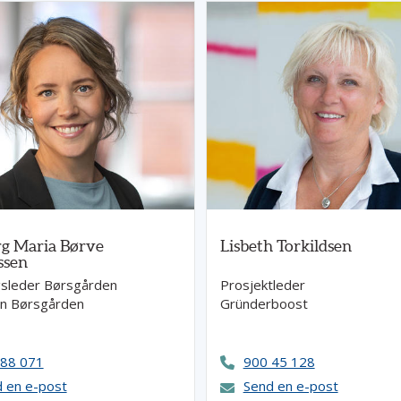
g Maria Børve
Lisbeth Torkildsen
ssen
ngsleder Børsgården
Prosjektleder
sen Børsgården
Gründerboost
 88 071
900 45 128
 en e-post
Send en e-post