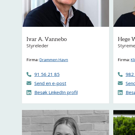
Ivar A. Vannebo
Hege W
Styreleder
Styreme
Firma:
Drammen Havn
Firma:
Kl
91 56 21 85
982
Send en e-post
Send
Besøk LinkedIn profil
Besø