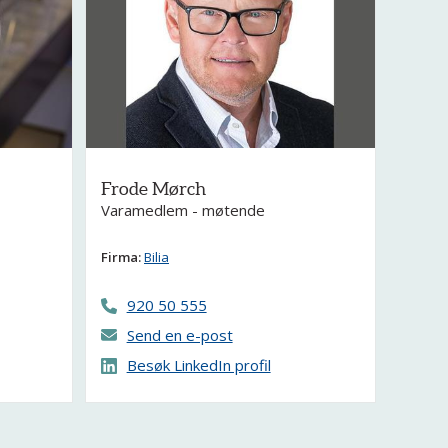
Frode Mørch
Varamedlem - møtende
Firma:
Bilia
920 50 555
Send en e-post
Besøk LinkedIn profil