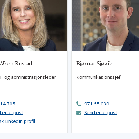
Ween Rustad
Bjørnar Sjøvik
- og administrasjonsleder
Kommunikasjonssjef
 14 705
971 55 030
 en e-post
Send en e-post
k LinkedIn profil