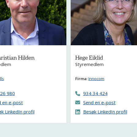
ristian Hilden
Hege Eiklid
edlem
Styremedlem
lls
Firma:
Innocom
 26 980
934 34 424
 en e-post
Send en e-post
k LinkedIn profil
Besøk LinkedIn profil