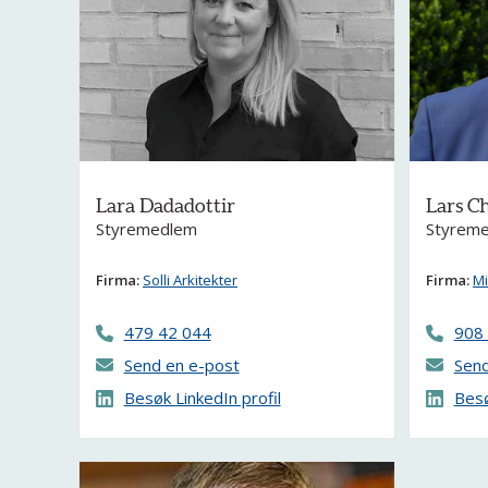
Lara Dadadottir
Lars Ch
Styremedlem
Styrem
Firma:
Solli Arkitekter
Firma:
Mi
479 42 044
908
Send en e-post
Send
Besøk LinkedIn profil
Besø