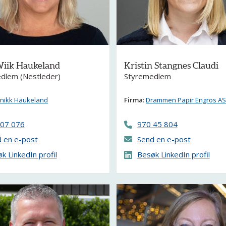
iik Haukeland
Kristin Stangnes Claudi
dlem (Nestleder)
Styremedlem
inikk Haukeland
Firma:
Drammen Papir Engros AS
 07 076
970 45 804
 en e-post
Send en e-post
k LinkedIn profil
Besøk LinkedIn profil