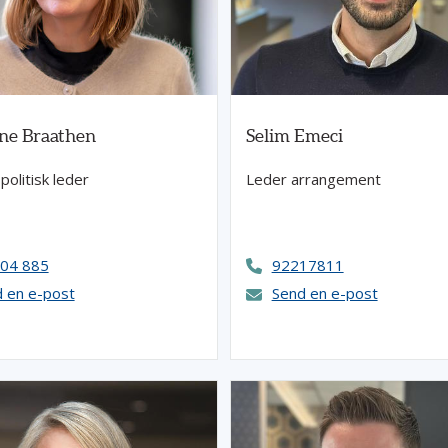
ne Braathen
Selim Emeci
olitisk leder
Leder arrangement
 04 885
92217811
 en e-post
Send en e-post