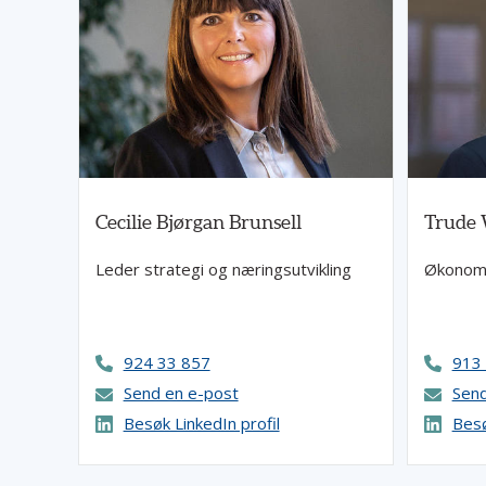
Cecilie Bjørgan Brunsell
Trude 
Leder strategi og næringsutvikling
Økonomi
924 33 857
913
Send en e-post
Send
Besøk LinkedIn profil
Besø