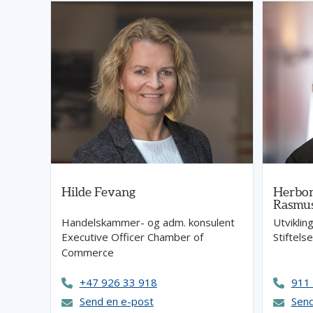
Hilde Fevang
Herbor
Rasmu
Handelskammer- og adm. konsulent
Utvikli
Executive Officer Chamber of
Stiftel
Commerce
+47 926 33 918
911
Send en e-post
Send