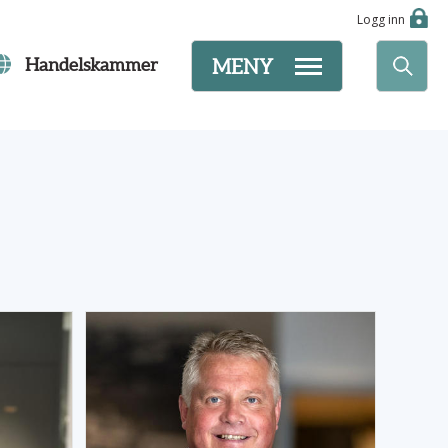
Logg inn
Handelskammer
MENY