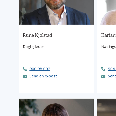
Rune Kjølstad
Karian
Daglig leder
Næringsp
900 98 002
904
Send en e-post
Send