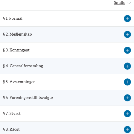
Se alle
§ 1. Formål
§ 2. Medlemskap
§ 3. Kontingent
§ 4. Generalforsamling
§ 5. Avstemninger
§ 6. Foreningens tillitsvalgte
§ 7. Styret
§ 8. Rådet