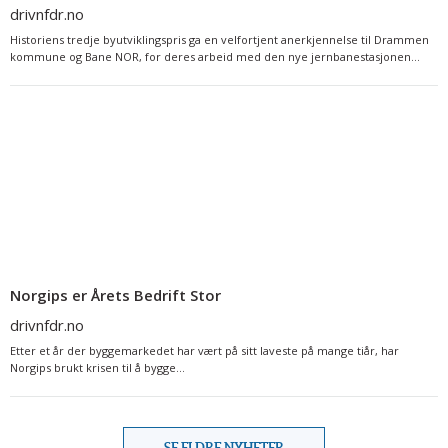
drivnfdr.no
Historiens tredje byutviklingspris ga en velfortjent anerkjennelse til Drammen
kommune og Bane NOR, for deres arbeid med den nye jernbanestasjonen...
Norgips er Årets Bedrift Stor
drivnfdr.no
Etter et år der byggemarkedet har vært på sitt laveste på mange tiår, har
Norgips brukt krisen til å bygge...
SE ELDRE NYHETER