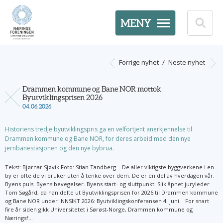
MENY
Forrige nyhet
/
Neste nyhet
Drammen kommune og Bane NOR mottok
Byutviklingsprisen 2026
04.06.2026
Historiens tredje byutviklingspris ga en velfortjent anerkjennelse til
Drammen kommune og Bane NOR, for deres arbeid med den nye
jernbanestasjonen og den nye bybrua.
Tekst: Bjørnar Sjøvik Foto: Stian Tandberg – De aller viktigste byggverkene i en
by er ofte de vi bruker uten å tenke over dem. De er en del av hverdagen vår.
Byens puls. Byens bevegelser. Byens start- og sluttpunkt. Slik åpnet juryleder
Tom Søgård, da han delte ut Byutviklingsprisen for 2026 til Drammen kommune
og Bane NOR under INNSIKT 2026: Byutviklingskonferansen 4. juni. For snart
fire år siden gikk Universitetet i Sørøst-Norge, Drammen kommune og
Næringsf...