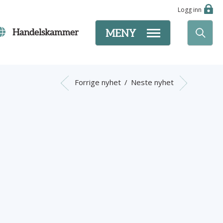
Logg inn
Handelskammer
MENY
Forrige nyhet
/
Neste nyhet