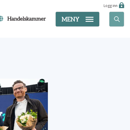
Logg inn
Handelskammer
MENY