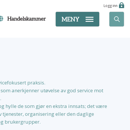
Logg inn
Handelskammer
MENY
vicefokusert praksis.
k som anerkjenner utøvelse av god service mot
.
 hylle de som gjør en ekstra innsats; det være
av tjenester, organisering eller den daglige
 og brukergrupper.