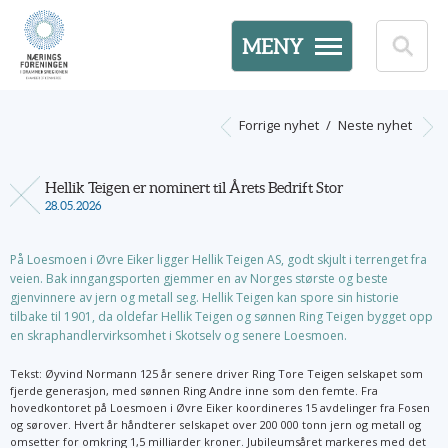
MENY
Forrige nyhet
/
Neste nyhet
Hellik Teigen er nominert til Årets Bedrift Stor
28.05.2026
På Loesmoen i Øvre Eiker ligger Hellik Teigen AS, godt skjult i terrenget fra
veien. Bak inngangsporten gjemmer en av Norges største og beste
gjenvinnere av jern og metall seg. Hellik Teigen kan spore sin historie
tilbake til 1901, da oldefar Hellik Teigen og sønnen Ring Teigen bygget opp
en skraphandlervirksomhet i Skotselv og senere Loesmoen.
Tekst: Øyvind Normann 125 år senere driver Ring Tore Teigen selskapet som
fjerde generasjon, med sønnen Ring Andre inne som den femte. Fra
hovedkontoret på Loesmoen i Øvre Eiker koordineres 15 avdelinger fra Fosen
og sørover. Hvert år håndterer selskapet over 200 000 tonn jern og metall og
omsetter for omkring 1,5 milliarder kroner. Jubileumsåret markeres med det