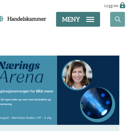
Logg inn
Handelskammer
MENY