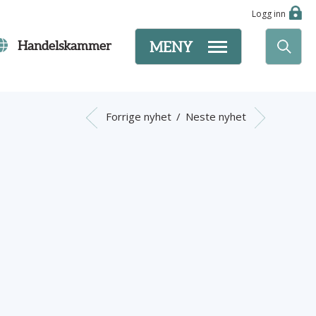
Logg inn
Handelskammer
MENY
Forrige nyhet
/
Neste nyhet