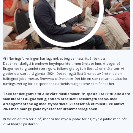
Vi i Næringsforeningen har lagt nok et begivenhetsrikt år bak oss.
Det er vanskelig å fremheve høydepunkter, men årets to Innsikt-dager på
Bragernes torg samlet næringsliv, folkevalgte og folk flest på en måte som vi
gleder oss stort til å gjenta i 2024. Det var også flott å runde av året med en
fulltegnet jobb-messe,
Drammen er Drømmen
. Det ble en stor reklameplakat for
næringslivet og for de spennende arbeidsmulighetene som finnes her.
Takk for det gamle til alle våre medlemmer. En spesiell takk til alle dere
som bidrar i dugnaden gjennom arbeidet i ressursgruppene, med
arrangementene og med styrearbeid. Vi satser på et minst like aktivt
2024 med mange gode nyheter for Drammensregionen.
Vi tar en ørliten ferie nå, men vi har mye å jobbe for og mye å jobbe med når
2024 banker på døren.