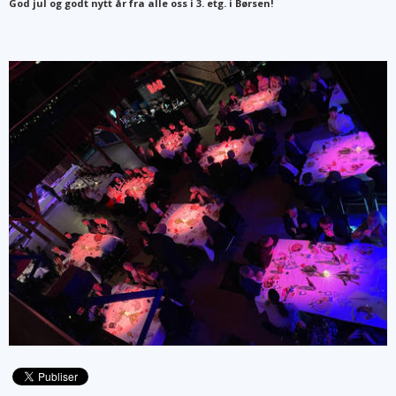
God jul og godt nytt år fra alle oss i 3. etg. i Børsen!