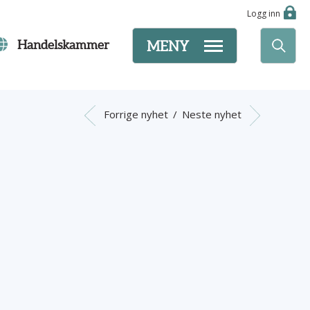
Logg inn
Handelskammer
MENY
Forrige nyhet
/
Neste nyhet