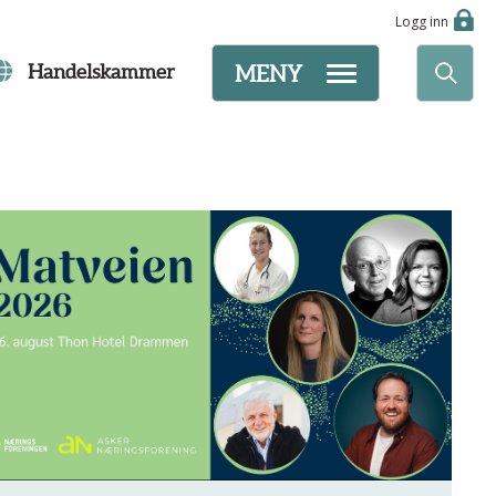
Logg inn
Handelskammer
MENY