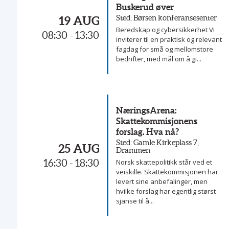
Buskerud øver
Sted: Børsen konferansesenter
19 AUG
Beredskap og cybersikkerhet Vi
08:30 - 13:30
inviterer til en praktisk og relevant
fagdag for små og mellomstore
bedrifter, med mål om å gi...
NæringsArena:
Skattekommisjonens
forslag. Hva nå?
Sted: Gamle Kirkeplass 7,
25 AUG
Drammen
16:30 - 18:30
Norsk skattepolitikk står ved et
veiskille. Skattekommisjonen har
levert sine anbefalinger, men
hvilke forslag har egentlig størst
sjanse til å...