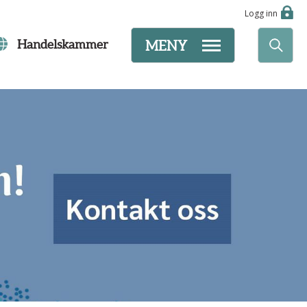
Logg inn
Handelskammer
MENY