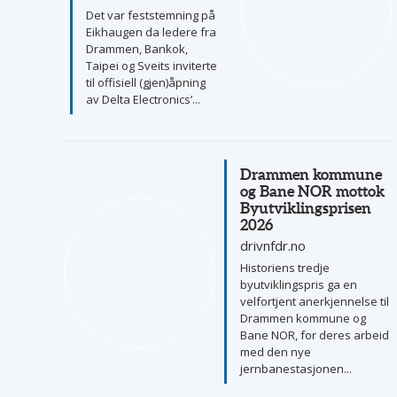
Det var feststemning på
Eikhaugen da ledere fra
Drammen, Bankok,
Taipei og Sveits inviterte
til offisiell (gjen)åpning
av Delta Electronics’...
Drammen kommune
og Bane NOR mottok
Byutviklingsprisen
2026
drivnfdr.no
Historiens tredje
byutviklingspris ga en
velfortjent anerkjennelse til
Drammen kommune og
Bane NOR, for deres arbeid
med den nye
jernbanestasjonen...