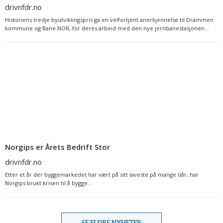
drivnfdr.no
Historiens tredje byutviklingspris ga en velfortjent anerkjennelse til Drammen
kommune og Bane NOR, for deres arbeid med den nye jernbanestasjonen...
Norgips er Årets Bedrift Stor
drivnfdr.no
Etter et år der byggemarkedet har vært på sitt laveste på mange tiår, har
Norgips brukt krisen til å bygge...
SE ELDRE NYHETER