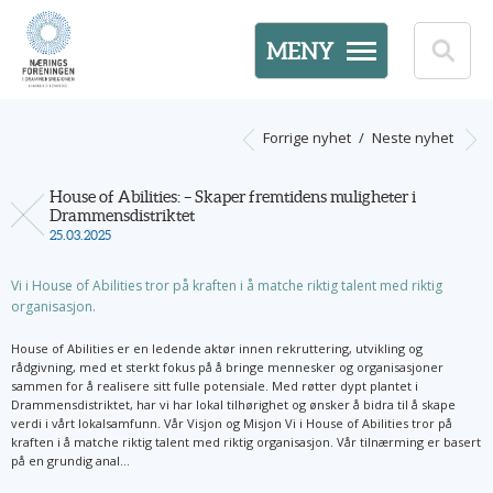
MENY
Forrige nyhet
/
Neste nyhet
House of Abilities: – Skaper fremtidens muligheter i
Drammensdistriktet
25.03.2025
Vi i House of Abilities tror på kraften i å matche riktig talent med riktig
organisasjon.
House of Abilities er en ledende aktør innen rekruttering, utvikling og
rådgivning, med et sterkt fokus på å bringe mennesker og organisasjoner
sammen for å realisere sitt fulle potensiale. Med røtter dypt plantet i
Drammensdistriktet, har vi har lokal tilhørighet og ønsker å bidra til å skape
verdi i vårt lokalsamfunn. Vår Visjon og Misjon Vi i House of Abilities tror på
kraften i å matche riktig talent med riktig organisasjon. Vår tilnærming er basert
på en grundig anal...