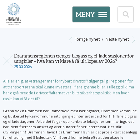
MENY
Forrige nyhet
/
Neste nyhet
Drammensregionen trenger biogass og el-lade stasjoner for
tungbiler – hva kan vi klare å få til i løpet av 2026?
25.03.2026
Alle er enig, at vi trenger mer fornybart drivstoff tilgjengelig i regionen for
at transportørene skal kunne investere i flere grønne biler. I tillegg til klima
har også bredde i drivstoffalternativer blitt sikkerhetspolitikk. Men hvor
raskt kan vi få det til?
Grønn Vekst Drammen har i samarbeid med næringslivet, Drammen kommune
og Buskerud Fylkeskommune satt i gang et intensivt arbeid for å få flere biogass
og el ladestasjoner. Arbeidet følger opp konkrete lokasjoner som næringslivet
har identifisert som ønsket og distributører finner interessant. Her står
utviklingen nå Drammen Havn: Hos Drammen Havn er det prosjektert et anlegg
for el-lading med 5 ladeuttak. Vi håper å kunne bekrefte at den aktuelle